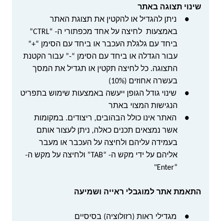
שינוי תצוגה באתר
●
ניתן להגדיל או להקטין את תצוגת האתר
באמצעות לחיצה על אחד מכפתורי ה- “
CTRL
”
ביחד עם גלגלת העכבר או ביחד עם הסימן “+”
עבור הגדלה או ביחד עם הסימן “-” עבור הקטנת
התצוגה. כל לחיצה תקטין או תגדיל את המסך
בעשרה אחוזים (10%)
●
שינוי גודל הגופן ייעשה באמצעות שימוש בתפריט
הנגישות המצוי באתר
●
האתר אינו כולל הבהובים, ריצודים. במקומות
אשר נמצאים תכנים כאלה, ניתן לעצור אותם
בעמידה עליהם ולחיצה על העכבר או מעבר
אליהם על ידי מקש ה- “
TAB
” ולחיצה על מקש ה-
"
Enter
“
התאמת אתר למוגבלי ראייה ושמיעה
●
מגדילי ראות (רזולוציה) בסיסיים